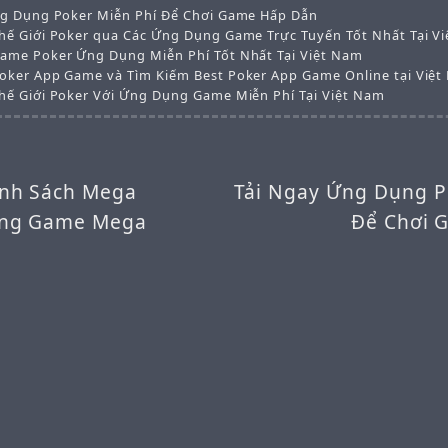
ng Dụng Poker Miễn Phí Để Chơi Game Hấp Dẫn
ế Giới Poker qua Các Ứng Dụng Game Trực Tuyến Tốt Nhất Tại V
ame Poker Ứng Dụng Miễn Phí Tốt Nhất Tại Việt Nam
ker App Game và Tìm Kiếm Best Poker App Game Online tại Việ
ế Giới Poker Với Ứng Dụng Game Miễn Phí Tại Việt Nam
nh Sách Mega
Tải Ngay Ứng Dụng P
ng Game Mega
Để Chơi 