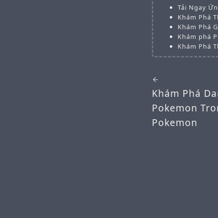
Tải Ngay Ứ
Khám Phá Th
Khám Phá G
Khám phá Po
Khám Phá Th
Khám Phá Da
Pokemon Tro
Pokemon