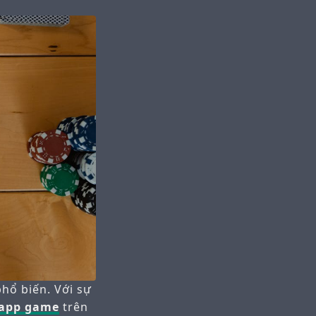
hổ biến. Với sự
 app game
trên