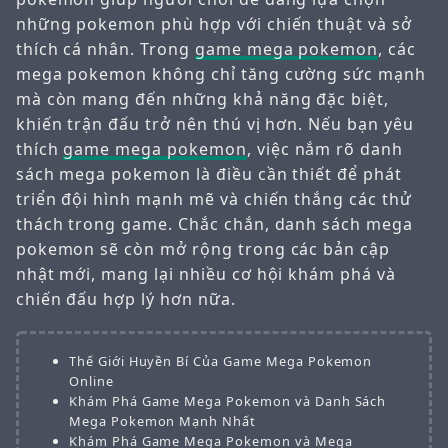
những pokemon phù hợp với chiến thuật và sở
thích cá nhân. Trong
game mega pokemon
, các
mega pokemon không chỉ tăng cường sức mạnh
mà còn mang đến những khả năng đặc biệt,
khiến trận đấu trở nên thú vị hơn. Nếu bạn yêu
thích
game mega pokemon
, việc nắm rõ danh
sách mega pokemon là điều cần thiết để phát
triển đội hình mạnh mẽ và chiến thắng các thử
thách trong game. Chắc chắn, danh sách mega
pokemon sẽ còn mở rộng trong các bản cập
nhật mới, mang lại nhiều cơ hội khám phá và
chiến đấu hợp lý hơn nữa.
Thế Giới Huyền Bí Của Game Mega Pokemon
Online
Khám Phá Game Mega Pokemon và Danh Sách
Mega Pokemon Mạnh Nhất
Khám Phá Game Mega Pokemon và Mega