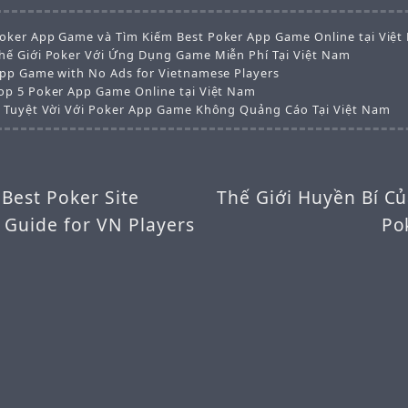
ker App Game và Tìm Kiếm Best Poker App Game Online tại Việ
ế Giới Poker Với Ứng Dụng Game Miễn Phí Tại Việt Nam
pp Game with No Ads for Vietnamese Players
p 5 Poker App Game Online tại Việt Nam
 Tuyệt Vời Với Poker App Game Không Quảng Cáo Tại Việt Nam
Best Poker Site
Thế Giới Huyền Bí 
A Guide for VN Players
Po