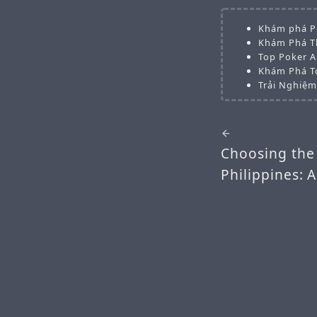
Khám phá Po
Khám Phá Th
Top Poker A
Khám Phá To
Trải Nghiệm
Choosing the 
Philippines: 