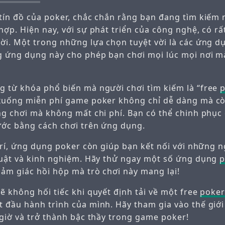
tín đồ của poker, chắc chắn rằng bạn đang tìm kiếm
hợp. Hiện nay, với sự phát triển của công nghệ, có r
ời. Một trong những lựa chọn tuyệt vời là các ứng 
g ứng dụng này cho phép bạn chơi mọi lúc mọi nơi 
 từ khóa phổ biến mà người chơi tìm kiếm là “free
 xuống miễn phí game poker không chỉ dễ dàng mà c
ng chơi mà không mất chi phí. Bạn có thể chinh phục 
ớc bằng cách chơi trên ứng dụng.
 trí, ứng dụng poker còn giúp bạn kết nối với những n
huật và kinh nghiệm. Hãy thử ngay một số ứng dụng
p
cảm giác hồi hộp mà trò chơi này mang lại!
ẽ không hối tiếc khi quyết định tải về một free
poker
 đầu hành trình của mình. Hãy tham gia vào thế giới
 giờ và trở thành bậc thầy trong game poker!