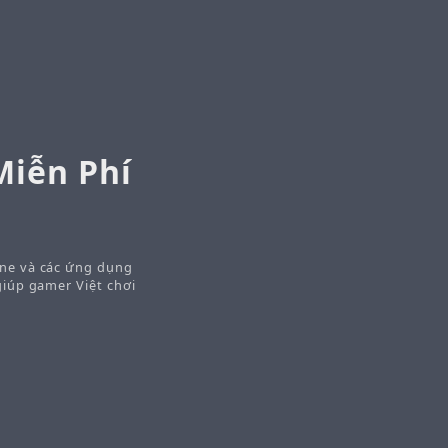
iễn Phí
ine và các ứng dụng
giúp gamer Việt chơi