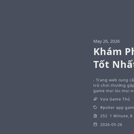
May 26, 2026
Khám Ph
Tốt Nhấ
- Trang web cung c
trò chơi thường gặp
game mọi lúc mọi n
Vựa Game Thủ
poker app gam
252 1 Minute, 8
2026-05-26