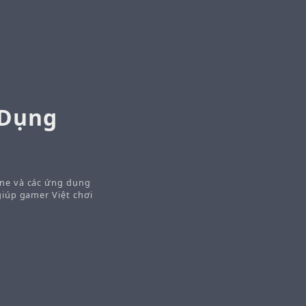
 Dụng
ine và các ứng dụng
giúp gamer Việt chơi