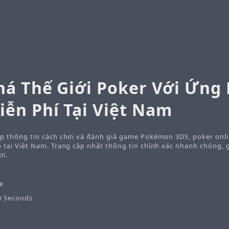
á Thế Giới Poker Với Ứng
ễn Phí Tại Việt Nam
ấp thông tin cách chơi và đánh giá game Pokémon 3DS, poker onl
 tại Việt Nam. Trang cập nhật thông tin chính xác nhanh chóng, 
ơi.
e
0 Seconds