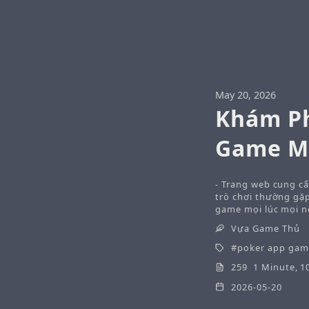
May 20, 2026
Khám Ph
Game Mi
- Trang web cung c
trò chơi thường gặp
game mọi lúc mọi n
Vựa Game Thủ
poker app gam
259 1 Minute, 1
2026-05-20