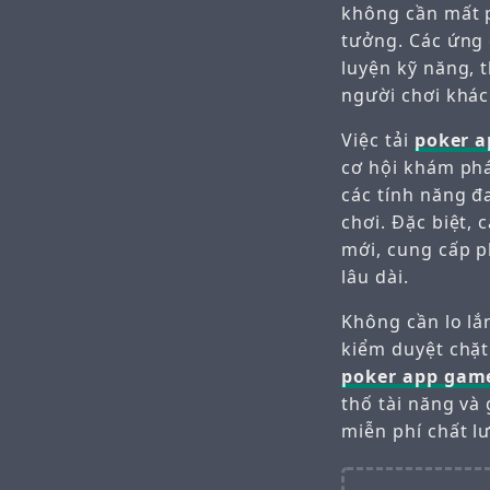
không cần mất ph
tưởng. Các ứng 
luyện kỹ năng, 
người chơi khác
Việc tải
poker 
cơ hội khám phá
các tính năng đ
chơi. Đặc biệt, 
mới, cung cấp p
lâu dài.
Không cần lo lắ
kiểm duyệt chặt
poker app gam
thố tài năng và
miễn phí chất l