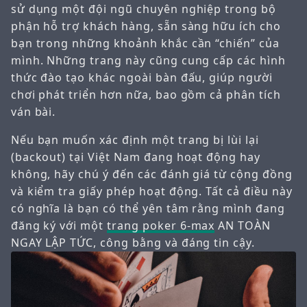
sử dụng một đội ngũ chuyên nghiệp trong bộ
phận hỗ trợ khách hàng, sẵn sàng hữu ích cho
bạn trong những khoảnh khắc cần “chiến” của
mình. Những trang này cũng cung cấp các hình
thức đào tạo khác ngoài bàn đấu, giúp người
chơi phát triển hơn nữa, bao gồm cả phân tích
ván bài.
Nếu bạn muốn xác định một trang bị lùi lại
(backout) tại Việt Nam đang hoạt động hay
không, hãy chú ý đến các đánh giá từ cộng đồng
và kiểm tra giấy phép hoạt động. Tất cả điều này
có nghĩa là bạn có thể yên tâm rằng mình đang
đăng ký với một
trang poker 6-max
AN TOÀN
NGAY LẬP TỨC, công bằng và đáng tin cậy.