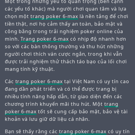
Một trong những yếu tố quan trọng (bên cạnh
các yếu tố khác) mà người chơi quan tâm và lựa
chọn một
trang poker 6-max
là nền tảng để chơi
tiền thật, nơi họ cảm thấy an toàn, bảo mật và
công bằng trong trải nghiệm poker online của
mình.
Trang poker 6-max
có nhịp độ nhanh hơn
so với các bàn thông thường và thu hút những
người chơi thích ván cược ngắn, trong khi vẫn
được trải nghiệm thử thách táo bạo của lối chơi
mang tính kỹ thuật.
Các
trang poker 6-max
tại Việt Nam có uy tín cao
đang dần phát triển và có thể được trang bị
nhiều tính năng hấp dẫn, từ giao diện đến các
chương trình khuyến mãi thu hút. Một
trang
poker 6-max
tốt sẽ cung cấp bảo mật, bảo vệ tài
khoản và lưu giữ dữ liệu cá nhân.
Bạn sẽ thấy rằng các
trang poker 6-max
có uy tín