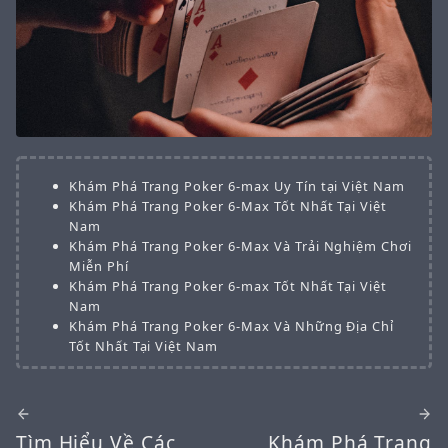
Khám Phá Trang Poker 6-max Uy Tín tại Việt Nam
Khám Phá Trang Poker 6-Max Tốt Nhất Tại Việt
Nam
Khám Phá Trang Poker 6-Max Và Trải Nghiệm Chơi
Miễn Phí
Khám Phá Trang Poker 6-max Tốt Nhất Tại Việt
Nam
Khám Phá Trang Poker 6-Max Và Những Địa Chỉ
Tốt Nhất Tại Việt Nam
Tìm Hiểu Về Các
Khám Phá Trang