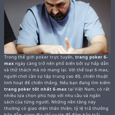
Trong thế giới poker trực tuyến,
trang poker 6-
max
ngày càng trở nên phổ biến bởi sự hấp dẫn
và thử thách mà nó mang lại. Với thể loại 6-max,
người chơi cần sự tập trung cao độ, chiến thuật
linh hoạt để chiến thắng. Nếu bạn đang tìm kiếm
trang poker tốt nhất 6-max
tại Việt Nam, có rất
nhiều lựa chọn phù hợp với nhu cầu và ngân
sách của từng người. Những nền tảng này
thường có giao diện thân thiện, tỷ lệ trả thưởng
hấp dẫn, cùng địa chỉ uy tín để đảm bảo trải