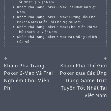
Tốt Nhất Tại Việt Nam
Khám Phá Trang Poker 6-Max Tốt Nhất Tại Việt
Nam
Khám Phá Trang Poker 6-Max: Hướng Dẫn Chơi
Poker 6-Max Miễn Phí Cho Người Mới
Khám Phá Trạng Poker 6-Max: Chơi Miễn Phí Và
Thử Thách Tại Việt Nam
Khám Phá Trang Poker 6-Max Và Những Lợi Ích
Của Nó
Khám Phá Trang
Khám Phá Thế Giới
Poker 6-Max Và Trải
Poker qua Các Ứng
Nghiệm Chơi Miễn
Dụng Game Trực
Phí
Tuyến Tốt Nhất Tại
Việt Nam