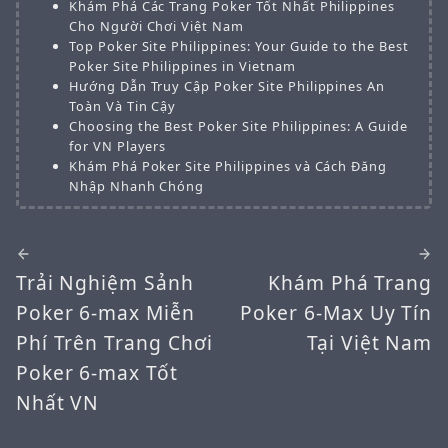
Khám Phá Các Trang Poker Tốt Nhất Philippines
Cho Người Chơi Việt Nam
Top Poker Site Philippines: Your Guide to the Best
Poker Site Philippines in Vietnam
Hướng Dẫn Truy Cập Poker Site Philippines An
Toàn Và Tin Cậy
Choosing the Best Poker Site Philippines: A Guide
for VN Players
Khám Phá Poker Site Philippines và Cách Đăng
Nhập Nhanh Chóng
Trải Nghiệm Sảnh
Khám Phá Trang
Poker 6-max Miễn
Poker 6-Max Uy Tín
Phí Trên Trang Chơi
Tại Việt Nam
Poker 6-max Tốt
Nhất VN