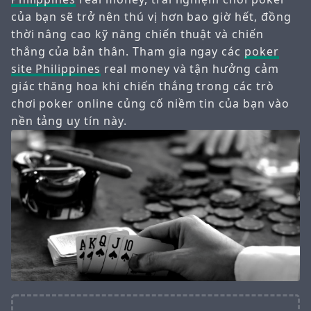
của bạn sẽ trở nên thú vị hơn bao giờ hết, đồng
thời nâng cao kỹ năng chiến thuật và chiến
thắng của bản thân. Tham gia ngay các
poker
site Philippines
real money và tận hưởng cảm
giác thăng hoa khi chiến thắng trong các trò
chơi poker online củng cố niềm tin của bạn vào
nền tảng uy tín này.