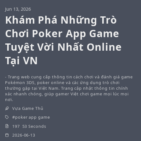
Jun 13, 2026
Khám Phá Những Trò
Chơi Poker App Game
Tuyệt Vời Nhất Online
Tại VN
- Trang web cung cấp thông tin cách chơi và đánh giá game
Pokémon 3DS, poker online và các ứng dụng trò chơi
thường gặp tại Việt Nam. Trang cập nhật thông tin chính
xác nhanh chóng, giúp gamer Việt chơi game mọi lúc mọi
nơi.
Vựa Game Thủ
poker app game
197 53 Seconds
2026-06-13