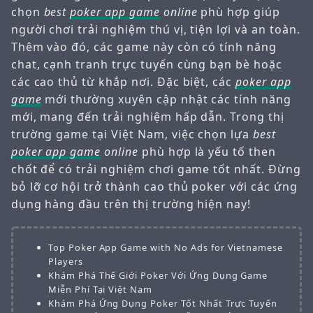
chọn
best
poker app game
online
phù hợp giúp
người chơi trải nghiệm thú vị, tiện lợi và an toàn.
Thêm vào đó, các game này còn có tính năng
chat, cạnh tranh trực tuyến cùng bạn bè hoặc
các cao thủ từ khắp nơi. Đặc biệt, các
poker app
game
mới thường xuyên cập nhật các tính năng
mới, mang đến trải nghiệm hấp dẫn. Trong thị
trường game tại Việt Nam, việc chọn lựa
best
poker app game
online
phù hợp là yếu tố then
chốt để có trải nghiệm chơi game tốt nhất. Đừng
bỏ lỡ cơ hội trở thành cao thủ poker với các ứng
dụng hàng đầu trên thị trường hiện nay!
Top Poker App Game with No Ads for Vietnamese
Players
Khám Phá Thế Giới Poker Với Ứng Dụng Game
Miễn Phí Tại Việt Nam
Khám Phá Ứng Dụng Poker Tốt Nhất Trực Tuyến