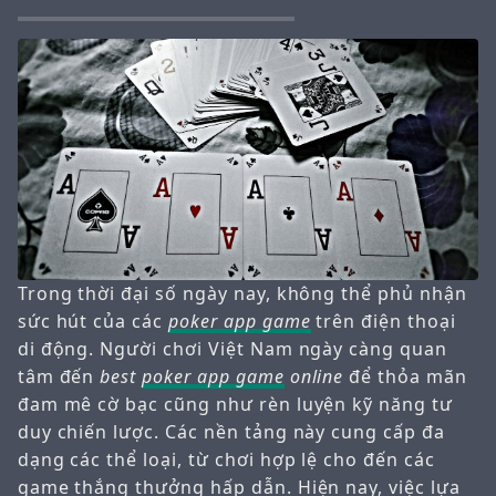
Trong thời đại số ngày nay, không thể phủ nhận
sức hút của các
poker app game
trên điện thoại
di động. Người chơi Việt Nam ngày càng quan
tâm đến
best
poker app game
online
để thỏa mãn
đam mê cờ bạc cũng như rèn luyện kỹ năng tư
duy chiến lược. Các nền tảng này cung cấp đa
dạng các thể loại, từ chơi hợp lệ cho đến các
game thắng thưởng hấp dẫn. Hiện nay, việc lựa