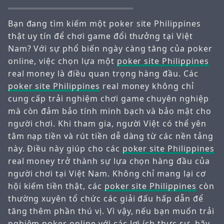
Bạn đang tìm kiếm một poker site Philippines
thật uy tín để chơi game đổi thưởng tại Việt
Nam? Với sự phổ biến ngày càng tăng của poker
online, việc chọn lựa một
poker site Philippines
real money là điều quan trọng hàng đầu. Các
poker site Philippines
real money không chỉ
cung cấp trải nghiệm chơi game chuyên nghiệp
mà còn đảm bảo tính minh bạch và bảo mật cho
người chơi. Khi tham gia, người Việt có thể yên
tâm nạp tiền và rút tiền dễ dàng từ các nền tảng
này. Điều này giúp cho các
poker site Philippines
real money trở thành sự lựa chọn hàng đầu của
người chơi tại Việt Nam. Không chỉ mang lại cơ
hội kiếm tiền thật, các
poker site Philippines
còn
thường xuyên tổ chức các giải đấu hấp dẫn để
tăng thêm phần thú vị. Vì vậy, nếu bạn muốn trải
nghiệm poker online với các lợi ích thực sự, hãy