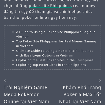
chọn những
poker site Philippines
real money
đáng tin cậy để tham gia và chinh phục chiếc
bàn chơi poker online ngay hôm nay.
A Guide to Using a Poker Site Philippines Login in
Vietnam
Top Poker Site Philippines for Real Money Gaming
in Vietnam
Ultimate Guide to Using a Poker Site Philippines
with Easy Login Options in Vietnam
Exploring the Best Poker Sites in the Philippines
Exploring Top Poker Sites in the Philippines
Trải Nghiệm Game
Khám Phá Trang
Mega Pokemon
Poker 6-Max Tốt
Online tại Việt Nam
Nhất Tại Việt Nam