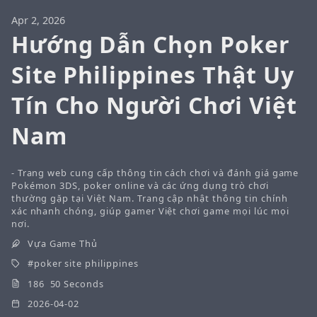
Apr 2, 2026
Hướng Dẫn Chọn Poker
Site Philippines Thật Uy
Tín Cho Người Chơi Việt
Nam
- Trang web cung cấp thông tin cách chơi và đánh giá game
Pokémon 3DS, poker online và các ứng dụng trò chơi
thường gặp tại Việt Nam. Trang cập nhật thông tin chính
xác nhanh chóng, giúp gamer Việt chơi game mọi lúc mọi
nơi.
Vựa Game Thủ
poker site philippines
186 50 Seconds
2026-04-02