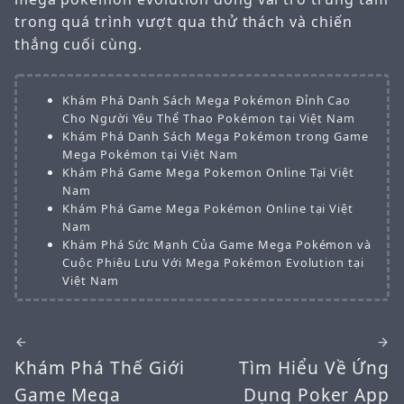
trong quá trình vượt qua thử thách và chiến
thắng cuối cùng.
Khám Phá Danh Sách Mega Pokémon Đỉnh Cao
Cho Người Yêu Thể Thao Pokémon tại Việt Nam
Khám Phá Danh Sách Mega Pokémon trong Game
Mega Pokémon tại Việt Nam
Khám Phá Game Mega Pokemon Online Tại Việt
Nam
Khám Phá Game Mega Pokémon Online tại Việt
Nam
Khám Phá Sức Mạnh Của Game Mega Pokémon và
Cuộc Phiêu Lưu Với Mega Pokémon Evolution tại
Việt Nam
Khám Phá Thế Giới
Tìm Hiểu Về Ứng
Game Mega
Dụng Poker App