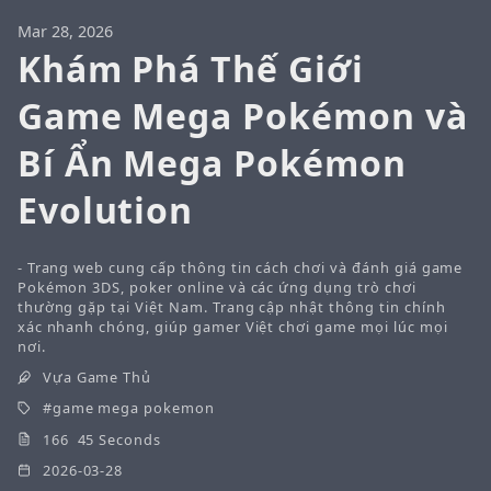
Mar 28, 2026
Khám Phá Thế Giới
Game Mega Pokémon và
Bí Ẩn Mega Pokémon
Evolution
- Trang web cung cấp thông tin cách chơi và đánh giá game
Pokémon 3DS, poker online và các ứng dụng trò chơi
thường gặp tại Việt Nam. Trang cập nhật thông tin chính
xác nhanh chóng, giúp gamer Việt chơi game mọi lúc mọi
nơi.
Vựa Game Thủ
game mega pokemon
166 45 Seconds
2026-03-28