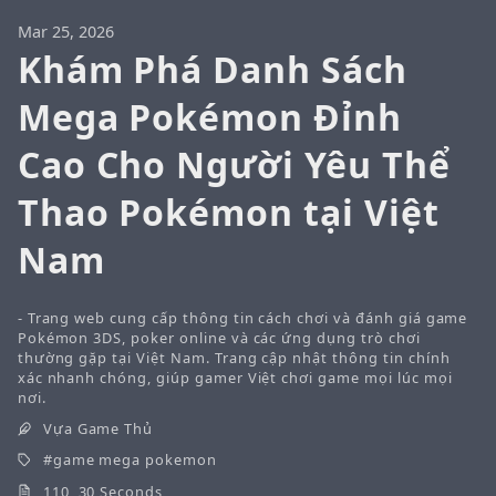
Mar 25, 2026
Khám Phá Danh Sách
Mega Pokémon Đỉnh
Cao Cho Người Yêu Thể
Thao Pokémon tại Việt
Nam
- Trang web cung cấp thông tin cách chơi và đánh giá game
Pokémon 3DS, poker online và các ứng dụng trò chơi
thường gặp tại Việt Nam. Trang cập nhật thông tin chính
xác nhanh chóng, giúp gamer Việt chơi game mọi lúc mọi
nơi.
Vựa Game Thủ
game mega pokemon
110 30 Seconds