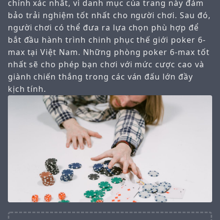
chính xác nhất, vì danh mục của trang này đảm
bảo trải nghiệm tốt nhất cho người chơi. Sau đó,
người chơi có thể đưa ra lựa chọn phù hợp để
bắt đầu hành trình chinh phục thế giới poker 6-
max tại Việt Nam. Những phòng poker 6-max tốt
nhất sẽ cho phép bạn chơi với mức cược cao và
giành chiến thắng trong các ván đấu lớn đầy
kịch tính.