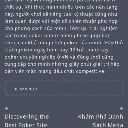
thật sự. Khi thực hành nhiều trên các nền tảng
này, người chơi sẽ nâng cao kỹ thuật cũng như
làm quen được với một số chiến thuật phù hợp
cho phong cách của mình. Tóm lại, trải nghiệm
các trang poker 6-max miễn phí sẽ giúp bạn
nâng cao khả năng chơi poker của mình. Hãy thử
trải nghiệm ngay hôm nay để trở thành tay
poker chuyên nghiệp ở VN và đồng thời cũng
cung cấp cho mình những giây phút giải trí hấp
dẫn viên mãn mang dấu chất competitive.
About Us
Discovering the
Khám Phá Danh
Best Poker Site
Sách Mega