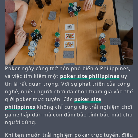
Poker ngày càng trở nên phổ biến ở Philippines,
và việc tìm kiếm một
poker site philippines
uy
tín là rất quan trọng. Với sự phát triển của công
nghệ, nhiều người chơi đã chọn tham gia vào thế
giới poker trực tuyến. Các
poker site
philippines
không chỉ cung cấp trải nghiệm chơi
game hấp dẫn mà còn đảm bảo tính bảo mật cho
người dùng.
Khi bạn muốn trải nghiệm poker trực tuyến, điều