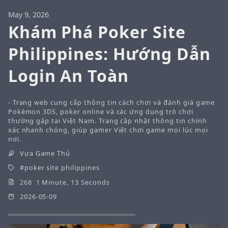
May 9, 2026
Khám Phá Poker Site
Philippines: Hướng Dẫn
Login An Toàn
- Trang web cung cấp thông tin cách chơi và đánh giá game
Pokémon 3DS, poker online và các ứng dụng trò chơi
thường gặp tại Việt Nam. Trang cập nhật thông tin chính
xác nhanh chóng, giúp gamer Việt chơi game mọi lúc mọi
nơi.
Vựa Game Thủ
poker site philippines
268 1 Minute, 13 Seconds
2026-05-09