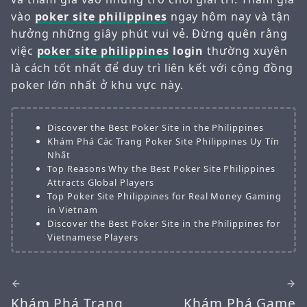
vào
poker site philippines
ngay hôm nay và tận
hưởng những giây phút vui vẻ. Đừng quên rằng
việc
poker site philippines
login
thường xuyên
là cách tốt nhất để duy trì liên kết với cộng đồng
poker lớn nhất ở khu vực này.
Discover the Best Poker Site in the Philippines
Khám Phá Các Trang Poker Site Philippines Uy Tín
Nhất
Top Reasons Why the Best Poker Site Philippines
Attracts Global Players
Top Poker Site Philippines for Real Money Gaming
in Vietnam
Discover the Best Poker Site in the Philippines for
Vietnamese Players
Khám Phá Trang
Khám Phá Game