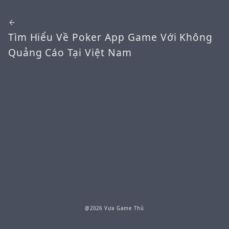
Tìm Hiểu Về Poker App Game Với Không
Quảng Cáo Tại Việt Nam
@2026 Vựa Game Thủ