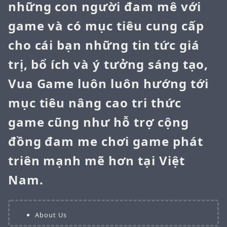
những con người đam mê với
game và có mục tiêu cung cấp
cho cái bạn những tin tức giá
trị, bổ ích và ý tưởng sáng tạo,
Vua Game luôn luôn hướng tới
mục tiêu nâng cao tri thức
game cũng như hỗ trợ cộng
đồng đam me chơi game phát
triên mạnh mẽ hơn tại Việt
Nam.
About Us